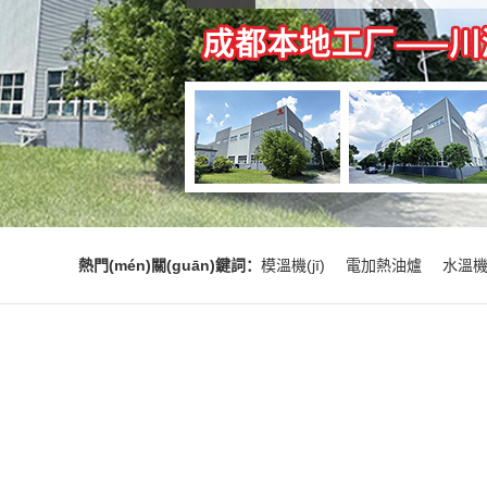
熱門(mén)關(guān)鍵詞：
模溫機(jī)
電加熱油爐
水溫機(