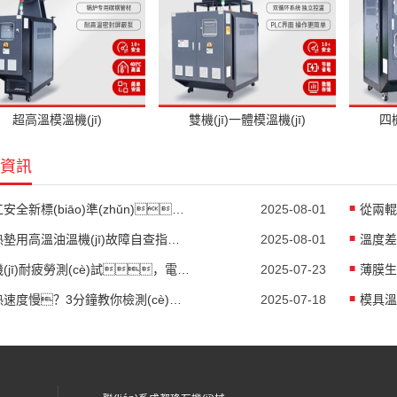
超高溫模溫機(jī)
雙機(jī)一體模溫機(jī)
四機
資訊
化工安全新標(biāo)準(zhǔn)！防爆電加熱油爐的防爆設(shè)計(jì)有多強(qiáng)？
2025-08-01
隔熱墊用高溫油溫機(jī)故障自查指南，超實(shí)用
2025-08-01
電機(jī)耐疲勞測(cè)試，電機(jī)測(cè)試?yán)錈嵋惑w機(jī)精準(zhǔn)控溫
2025-07-23
加熱速度慢？3分鐘教你檢測(cè)碳纖維高溫油溫機(jī)故障
2025-07-18