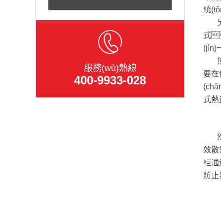
統(
式
(jì
服務(wù)熱線
要在保
400-9933-028
(c
式熱量
效散
柜通
防止