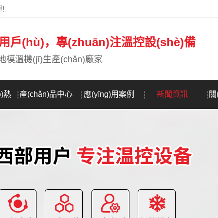
！
用戶(hù)，專(zhuān)注溫控設(shè)備
溫機(jī)生產(chǎn)廠家
)熱
產(chǎn)品中心
應(yīng)用案例
新聞資訊
關