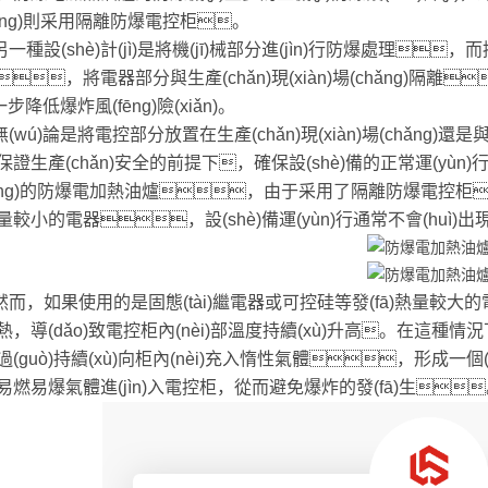
tǒng)則采用隔離防爆電控柜。
另一種設(shè)計(jì)是將機(jī)械部分進(jìn)行防爆處理，而
，將電器部分與生產(chǎn)現(xiàn)場(chǎng)
n)一步降低爆炸風(fēng)險(xiǎn)。
無(wú)論是將電控部分放置在生產(chǎn)現(xiàn)場(chǎng)還是與
證生產(chǎn)安全的前提下，確保設(shè)備的正常運(yùn)行。對(
hǎng)的防爆電加熱油爐，由于采用了隔離防爆電控柜
較小的電器，設(shè)備運(yùn)行通常不會(huì)出現(
然而，如果使用的是固態(tài)繼電器或可控硅等發(fā)熱量較
熱，導(dǎo)致電控柜內(nèi)部溫度持續(xù)升高。在
過(guò)持續(xù)向柜內(nèi)充入惰性氣體，形成一
易燃易爆氣體進(jìn)入電控柜，從而避免爆炸的發(fā)生