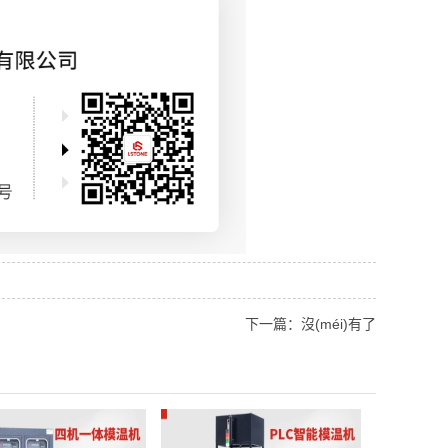
下一篇：沒(méi)有了