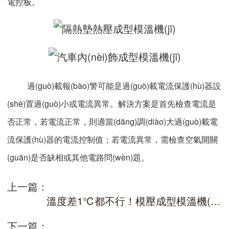
電控板。
過(guò)載報(bào)警可能是過(guò)載電流保護(hù)器設
(shè)置過(guò)小或電流異常。解決方案是首先檢查電流是
否正常，若電流正常，則適當(dāng)調(diào)大過(guò)載電
流保護(hù)器的電流控制值；若電流異常，需檢查空氣開關
(guān)是否缺相或其他電路問(wèn)題。
上一篇：
溫度差1℃都不行！模壓成型模溫機(jī)助力汽車保險(xiǎn)杠生產(chǎn)
下一篇：